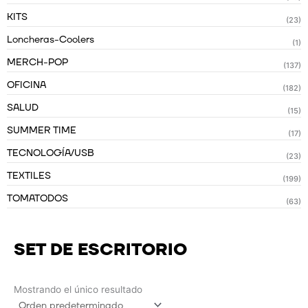
KITS
(23)
Loncheras-Coolers
(1)
MERCH-POP
(137)
OFICINA
(182)
SALUD
(15)
SUMMER TIME
(17)
TECNOLOGÍA/USB
(23)
TEXTILES
(199)
TOMATODOS
(63)
SET DE ESCRITORIO
Mostrando el único resultado