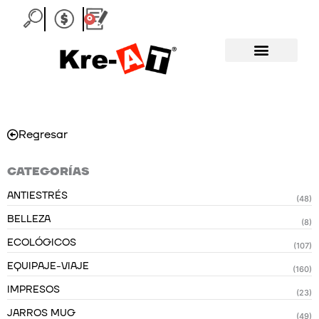
Ir
0
Carrito
al
contenido
Regresar
CATEGORÍAS
ANTIESTRÉS
(48)
BELLEZA
(8)
ECOLÓGICOS
(107)
EQUIPAJE-VIAJE
(160)
IMPRESOS
(23)
JARROS MUG
(49)