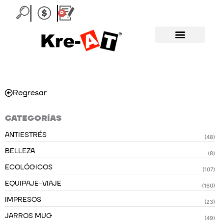
Ir
0
Carrito
al
contenido
Regresar
CATEGORÍAS
ANTIESTRÉS
(48)
BELLEZA
(8)
ECOLÓGICOS
(107)
EQUIPAJE-VIAJE
(160)
IMPRESOS
(23)
JARROS MUG
(49)