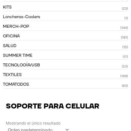
KITS
(23)
Loncheras-Coolers
(1)
MERCH-POP
(144)
OFICINA
(181)
SALUD
(15)
SUMMER TIME
(17)
TECNOLOGÍA/USB
(23)
TEXTILES
(199)
TOMATODOS
(63)
SOPORTE PARA CELULAR
Mostrando el único resultado