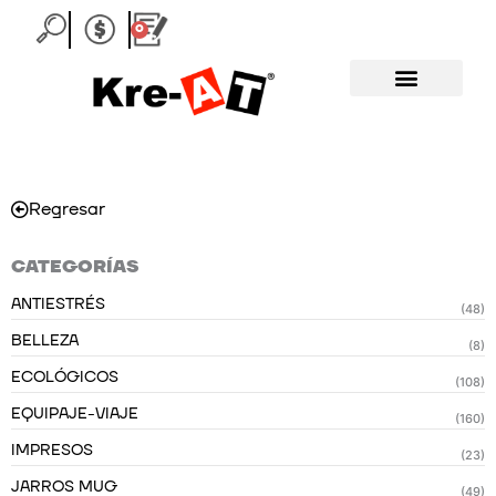
Ir
0
Carrito
al
contenido
Regresar
CATEGORÍAS
ANTIESTRÉS
(48)
BELLEZA
(8)
ECOLÓGICOS
(108)
EQUIPAJE-VIAJE
(160)
IMPRESOS
(23)
JARROS MUG
(49)