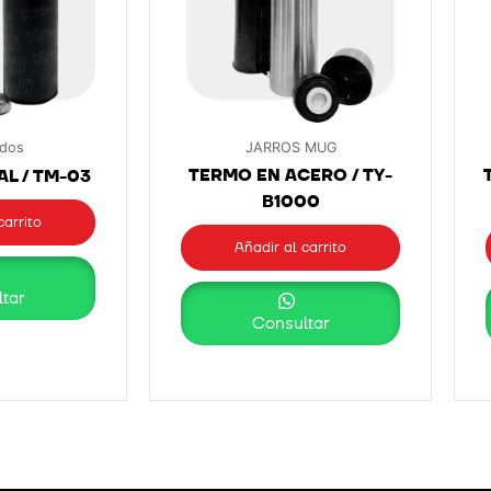
ados
JARROS MUG
TERMO EN ACERO / TY-
AL / TM-03
B1000
carrito
Añadir al carrito
tar
Consultar