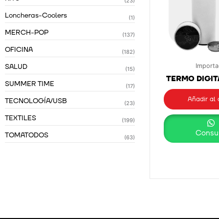
(23)
Loncheras-Coolers
(1)
MERCH-POP
(137)
OFICINA
(182)
SALUD
Import
(15)
TERMO DIGIT
SUMMER TIME
(17)
Añadir al 
TECNOLOGÍA/USB
(23)
TEXTILES
(199)
Consul
TOMATODOS
(63)