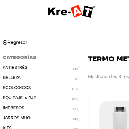
Ir
al
contenido
Regresar
CATEGORÍAS
TERMO ME
ANTIESTRÉS
(48)
Mostrando los 3 re
BELLEZA
(8)
ECOLÓGICOS
(107)
EQUIPAJE-VIAJE
(160)
IMPRESOS
(23)
JARROS MUG
(49)
KITS