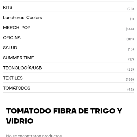
KITS
(23)
Loncheras-Coolers
(1)
MERCH-POP
(144)
OFICINA
(181)
SALUD
(15)
SUMMER TIME
(17)
TECNOLOGÍA/USB
(23)
TEXTILES
(199)
TOMATODOS
(63)
TOMATODO FIBRA DE TRIGO Y
VIDRIO
No se encontraron productos