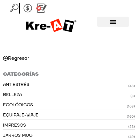
Ir
0
Carrito
al
contenido
Regresar
CATEGORÍAS
ANTIESTRÉS
(48)
BELLEZA
(8)
ECOLÓGICOS
(108)
EQUIPAJE-VIAJE
(160)
IMPRESOS
(23)
JARROS MUG
(49)