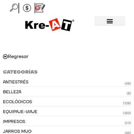
Ir
0
Carrito
al
contenido
Regresar
CATEGORÍAS
ANTIESTRÉS
(48)
BELLEZA
(8)
ECOLÓGICOS
(108)
EQUIPAJE-VIAJE
(160)
IMPRESOS
(23)
JARROS MUG
(49)