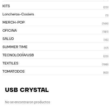
KITS
(23)
Loncheras-Coolers
(1)
MERCH-POP
(144)
OFICINA
(181)
SALUD
(15)
SUMMER TIME
(17)
TECNOLOGÍA/USB
(23)
TEXTILES
(199)
TOMATODOS
(63)
USB CRYSTAL
No se encontraron productos