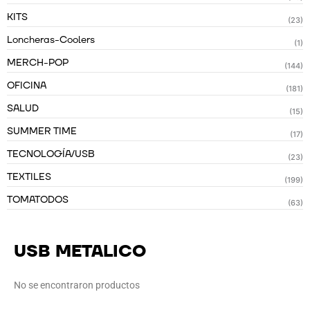
KITS
(23)
Loncheras-Coolers
(1)
MERCH-POP
(144)
OFICINA
(181)
SALUD
(15)
SUMMER TIME
(17)
TECNOLOGÍA/USB
(23)
TEXTILES
(199)
TOMATODOS
(63)
USB METALICO
No se encontraron productos