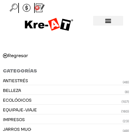
Ir
0
Carrito
al
contenido
Regresar
CATEGORÍAS
ANTIESTRÉS
(48)
BELLEZA
(8)
ECOLÓGICOS
(107)
EQUIPAJE-VIAJE
(160)
IMPRESOS
(23)
JARROS MUG
(49)