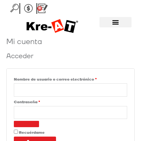
Ir
Obligatorio
Obligatorio
0
Carrito
al
contenido
Mi cuenta
Acceder
Nombre de usuario o correo electrónico
*
Contraseña
*
Recuérdame