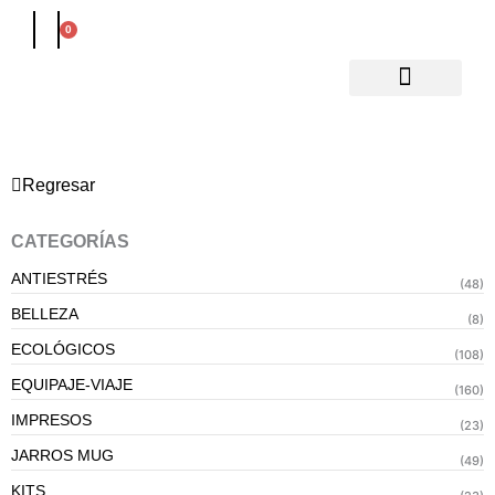
Ir
0
Carrito
al
contenido
Regresar
CATEGORÍAS
ANTIESTRÉS
(48)
BELLEZA
(8)
ECOLÓGICOS
(108)
EQUIPAJE-VIAJE
(160)
IMPRESOS
(23)
JARROS MUG
(49)
KITS