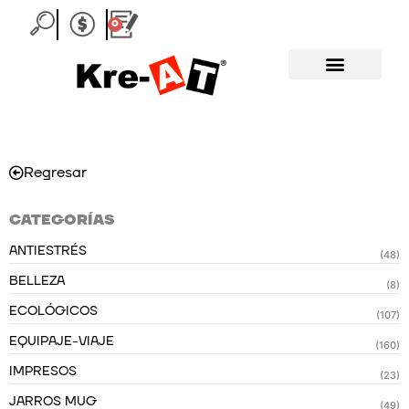
Ir
0
Carrito
al
contenido
Regresar
CATEGORÍAS
ANTIESTRÉS
(48)
BELLEZA
(8)
ECOLÓGICOS
(107)
EQUIPAJE-VIAJE
(160)
IMPRESOS
(23)
JARROS MUG
(49)