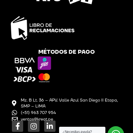
MÉTODOS DE PAGO
Mz. B Lt. 36 – APV. Valle Azul San Diego II Etapa,
SMP – LIMA
(+51) 963 707 954
ventas@kreat.pe
F
I
L
a
n
i
¿Necesitas ayuda?