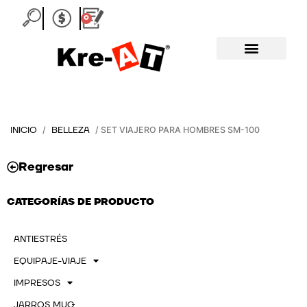
Ir
0
Carrito
al
contenido
INICIO
BELLEZA
/
/ SET VIAJERO PARA HOMBRES SM-100
Regresar
CATEGORÍAS DE PRODUCTO
ANTIESTRÉS
EQUIPAJE-VIAJE
IMPRESOS
JARROS MUG