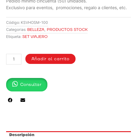
Pedido mínimo cincuenta (50) unidades.
Exclusivo para eventos, promociones, regalo a clientes, etc.
Código:
KSVHOSM-100
BELLEZA
,
PRODUCTOS STOCK
Categorias:
SET VIAJERO
Etiqueta:
SET
VIAJERO
Añadir al carrito
PARA
HOMBRES
SM-
Consultar
100
cantidad
Descripción