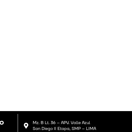
GO
Mz. B Lt. 36 – APV. Valle Azul
San Diego II Etapa, SMP – LIMA