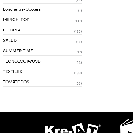
(23)
Loncheras-Coolers
(1)
MERCH-POP
(137)
OFICINA
(182)
SALUD
(15)
SUMMER TIME
(17)
TECNOLOGÍA/USB
(23)
TEXTILES
(199)
TOMATODOS
(63)