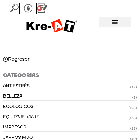
Ir
0
Carrito
al
contenido
Regresar
CATEGORÍAS
ANTIESTRÉS
(48)
BELLEZA
(8)
ECOLÓGICOS
(108)
EQUIPAJE-VIAJE
(160)
IMPRESOS
(23)
JARROS MUG
(49)