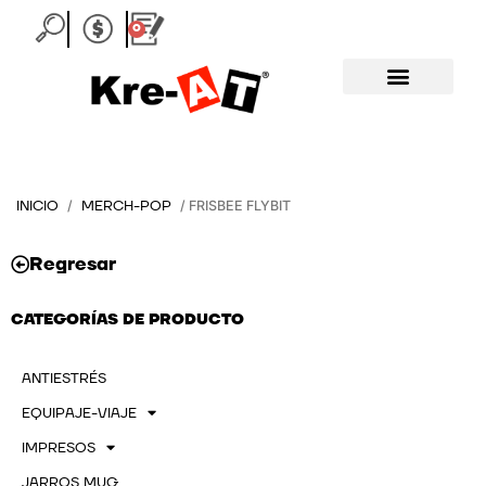
Ir
0
Carrito
al
contenido
INICIO
MERCH-POP
/
/ FRISBEE FLYBIT
Regresar
CATEGORÍAS DE PRODUCTO
ANTIESTRÉS
EQUIPAJE-VIAJE
IMPRESOS
JARROS MUG