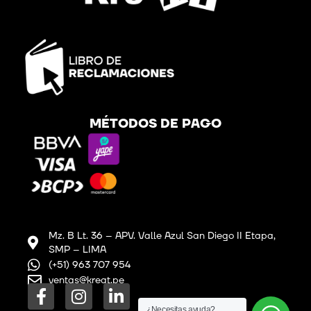
MÉTODOS DE PAGO
Mz. B Lt. 36 – APV. Valle Azul San Diego II Etapa,
SMP – LIMA
(+51) 963 707 954
ventas@kreat.pe
F
I
L
¿Necesitas ayuda?