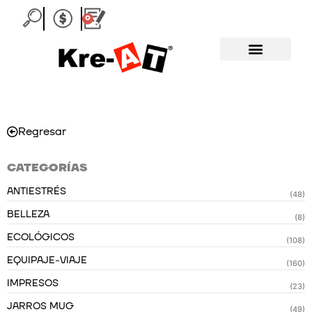
Ir
0
Carrito
al
contenido
Regresar
CATEGORÍAS
ANTIESTRÉS
(48)
BELLEZA
(8)
ECOLÓGICOS
(108)
EQUIPAJE-VIAJE
(160)
IMPRESOS
(23)
JARROS MUG
(49)