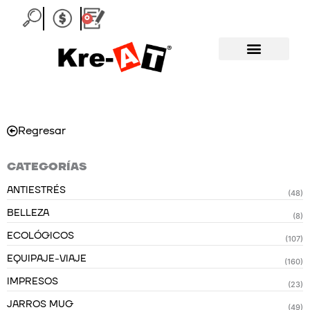
Ir
0
Carrito
al
contenido
Regresar
CATEGORÍAS
ANTIESTRÉS
(48)
BELLEZA
(8)
ECOLÓGICOS
(107)
EQUIPAJE-VIAJE
(160)
IMPRESOS
(23)
JARROS MUG
(49)