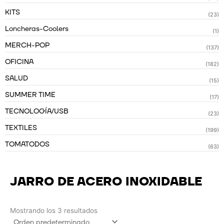
KITS
(23)
Loncheras-Coolers
(1)
MERCH-POP
(137)
OFICINA
(182)
SALUD
(15)
SUMMER TIME
(17)
TECNOLOGÍA/USB
(23)
TEXTILES
(199)
TOMATODOS
(63)
JARRO DE ACERO INOXIDABLE
Mostrando los 3 resultados