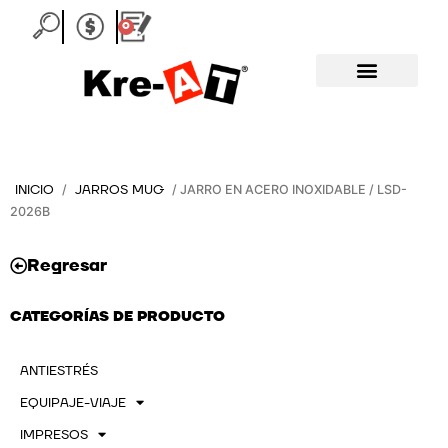
Ir
0
Carrito
al
contenido
INICIO
JARROS MUG
/
/ JARRO EN ACERO INOXIDABLE / LSD-
2026B
Regresar
CATEGORÍAS DE PRODUCTO
ANTIESTRÉS
EQUIPAJE-VIAJE
IMPRESOS