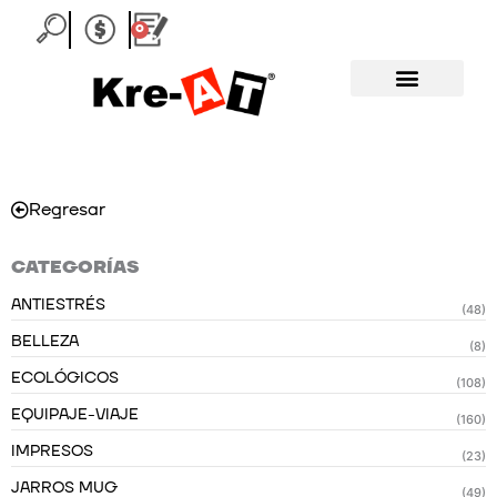
Ir
0
Carrito
al
contenido
Regresar
CATEGORÍAS
ANTIESTRÉS
(48)
BELLEZA
(8)
ECOLÓGICOS
(108)
EQUIPAJE-VIAJE
(160)
IMPRESOS
(23)
JARROS MUG
(49)