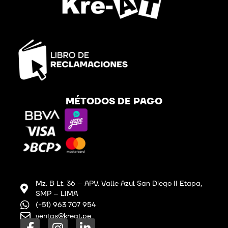
MÉTODOS DE PAGO
Mz. B Lt. 36 – APV. Valle Azul San Diego II Etapa,
SMP – LIMA
(+51) 963 707 954
ventas@kreat.pe
F
I
L