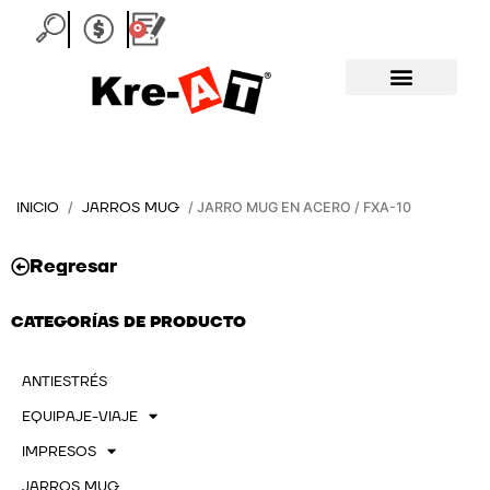
Ir
0
Carrito
al
contenido
INICIO
JARROS MUG
/
/ JARRO MUG EN ACERO / FXA-10
Regresar
CATEGORÍAS DE PRODUCTO
ANTIESTRÉS
EQUIPAJE-VIAJE
IMPRESOS
JARROS MUG