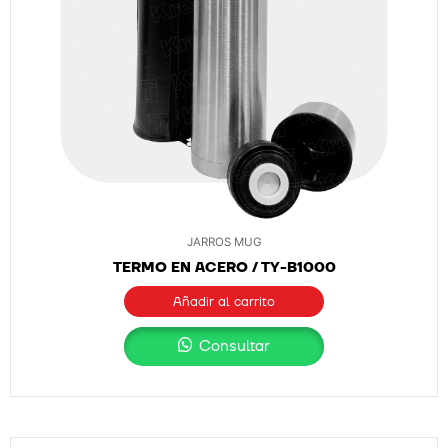
JARROS MUG
TERMO EN ACERO / TY-B1000
Añadir al carrito
Consultar