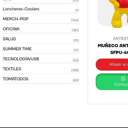
(23)
Loncheras-Coolers
(1)
MERCH-POP
(144)
OFICINA
(181)
SALUD
ANTIES
(15)
MUÑECO ANT
SUMMER TIME
(17)
SFPU-4
TECNOLOGÍA/USB
(23)
Añadir al 
TEXTILES
(199)
TOMATODOS
(63)
Consul