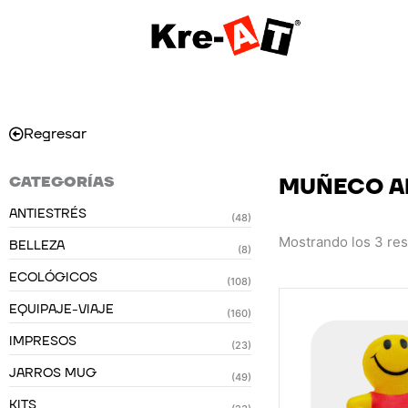
Ir
al
contenido
Regresar
CATEGORÍAS
MUÑECO A
ANTIESTRÉS
(48)
Mostrando los 3 re
BELLEZA
(8)
ECOLÓGICOS
(108)
EQUIPAJE-VIAJE
(160)
IMPRESOS
(23)
JARROS MUG
(49)
KITS