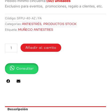
Pedido mínimo cincuenta
(50) unidades
Exclusivo para eventos, promociones, regalo a clientes, etc.
Código:
SFPU-40-AZ / FA
ANTIESTRÉS
,
PRODUCTOS STOCK
Categorias:
MUÑECO ANTIESTRES
Etiqueta:
MUÑECO
ANTIESTRÉS
Añadir al carrito
/
SFPU-
40-
Consultar
AZ
cantidad
Descripción