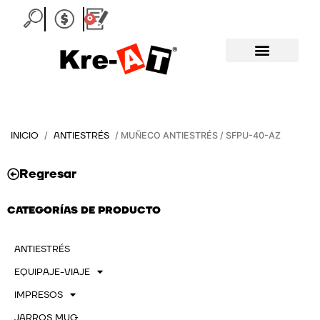
Ir
0
Carrito
al
contenido
INICIO
ANTIESTRÉS
/
/ MUÑECO ANTIESTRÉS / SFPU-40-AZ
Regresar
CATEGORÍAS DE PRODUCTO
ANTIESTRÉS
EQUIPAJE-VIAJE
IMPRESOS
JARROS MUG