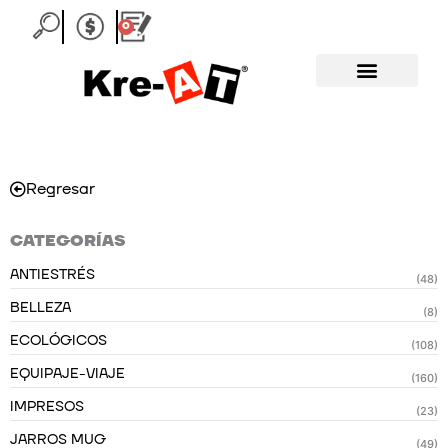
Ir
0
Carrito
al
contenido
Regresar
CATEGORÍAS
ANTIESTRÉS
(48)
BELLEZA
(8)
ECOLÓGICOS
(108)
EQUIPAJE-VIAJE
(160)
IMPRESOS
(23)
JARROS MUG
(49)