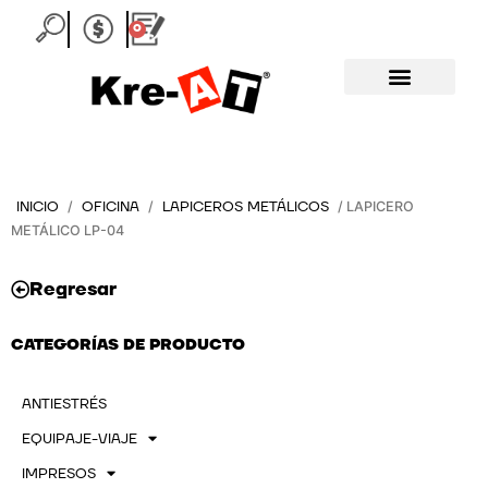
Ir
0
Carrito
al
contenido
INICIO
OFICINA
LAPICEROS METÁLICOS
/
/
/ LAPICERO
METÁLICO LP-04
Regresar
CATEGORÍAS DE PRODUCTO
ANTIESTRÉS
EQUIPAJE-VIAJE
IMPRESOS