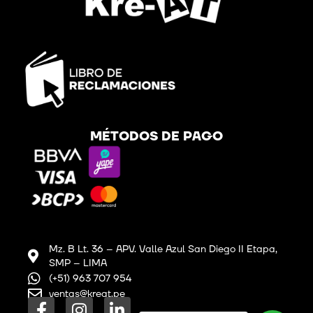
MÉTODOS DE PAGO
Mz. B Lt. 36 – APV. Valle Azul San Diego II Etapa,
SMP – LIMA
(+51) 963 707 954
ventas@kreat.pe
F
I
L