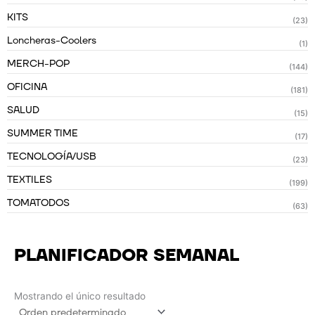
KITS
(23)
Loncheras-Coolers
(1)
MERCH-POP
(144)
OFICINA
(181)
SALUD
(15)
SUMMER TIME
(17)
TECNOLOGÍA/USB
(23)
TEXTILES
(199)
TOMATODOS
(63)
PLANIFICADOR SEMANAL
Mostrando el único resultado