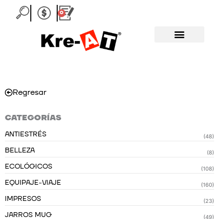
Ir
0
Carrito
al
contenido
Regresar
CATEGORÍAS
ANTIESTRÉS
(48)
BELLEZA
(8)
ECOLÓGICOS
(108)
EQUIPAJE-VIAJE
(160)
IMPRESOS
(23)
JARROS MUG
(49)