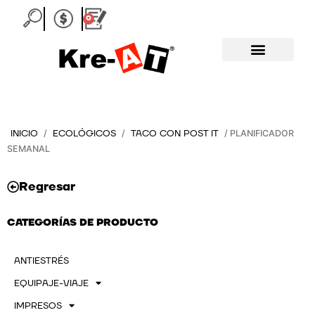
Ir
0
Carrito
al
contenido
INICIO
ECOLÓGICOS
TACO CON POST IT
/
/
/ PLANIFICADOR
SEMANAL
Regresar
CATEGORÍAS DE PRODUCTO
ANTIESTRÉS
EQUIPAJE-VIAJE
IMPRESOS