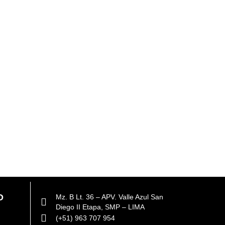
O
Mz. B Lt. 36 – APV. Valle Azul San
Diego II Etapa, SMP – LIMA
(+51) 963 707 954