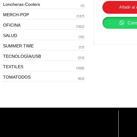
Loncheras-Coolers
(1)
Añadir al 
MERCH-POP
(137)
Cons
OFICINA
(182)
SALUD
(15)
SUMMER TIME
(17)
TECNOLOGÍA/USB
(23)
TEXTILES
(199)
TOMATODOS
(63)