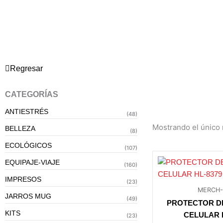
Ir
al
contenido
Regresar
CATEGORÍAS
ANTIESTRÉS
(48)
Mostrando el único 
BELLEZA
(8)
ECOLÓGICOS
(107)
EQUIPAJE-VIAJE
(160)
IMPRESOS
(23)
MERCH
JARROS MUG
(49)
PROTECTOR D
KITS
CELULAR 
(23)