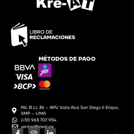
MÉTODOS DE PAGO
Mz. B Lt. 36 – APV. Valle Azul San Diego II Etapa,
SMP – LIMA
(+51) 963 707 954
ventas@kreat.pe
F
I
L