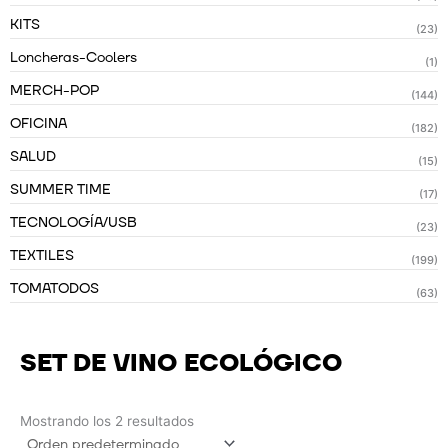
KITS
(23)
Loncheras-Coolers
(1)
MERCH-POP
(144)
OFICINA
(182)
SALUD
(15)
SUMMER TIME
(17)
TECNOLOGÍA/USB
(23)
TEXTILES
(199)
TOMATODOS
(63)
SET DE VINO ECOLÓGICO
Mostrando los 2 resultados