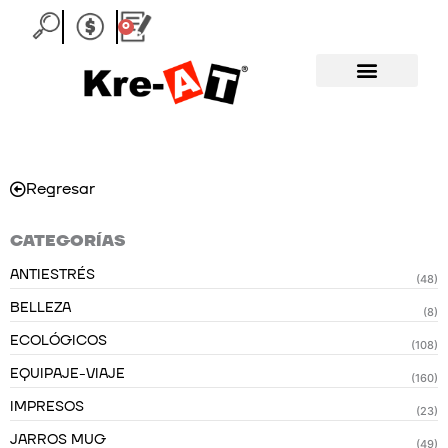
Ir
0
Carrito
al
contenido
Regresar
CATEGORÍAS
ANTIESTRÉS
(48)
BELLEZA
(8)
ECOLÓGICOS
(108)
EQUIPAJE-VIAJE
(160)
IMPRESOS
(23)
JARROS MUG
(49)