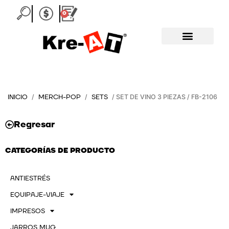
Ir
0
Carrito
al
contenido
INICIO
MERCH-POP
SETS
/
/
/ SET DE VINO 3 PIEZAS / FB-2106
Regresar
CATEGORÍAS DE PRODUCTO
ANTIESTRÉS
EQUIPAJE-VIAJE
IMPRESOS
JARROS MUG