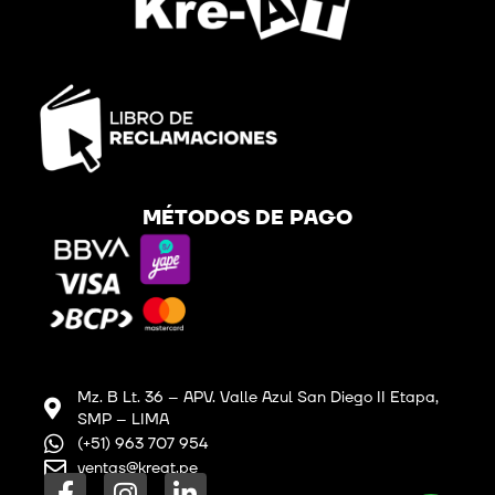
MÉTODOS DE PAGO
Mz. B Lt. 36 – APV. Valle Azul San Diego II Etapa,
SMP – LIMA
(+51) 963 707 954
ventas@kreat.pe
F
I
L