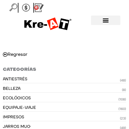
Ir
0
Carrito
al
contenido
Regresar
CATEGORÍAS
ANTIESTRÉS
(48)
BELLEZA
(8)
ECOLÓGICOS
(108)
EQUIPAJE-VIAJE
(160)
IMPRESOS
(23)
JARROS MUG
(49)