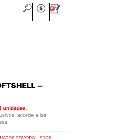
0
Carrito
FTSHELL –
) unidades
.
sivos, acorde a las
esa.
UCTOS DESARROLLADOS
,