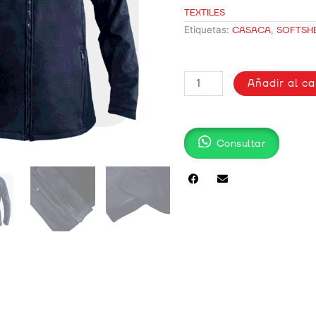
TEXTILES
Etiquetas:
CASACA
,
SOFTSH
CASACA
Añadir al ca
EN
SOFTSHELL
-
URBAN
Consultar
cantidad