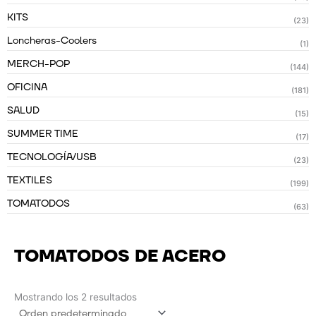
KITS
(23)
Loncheras-Coolers
(1)
MERCH-POP
(144)
OFICINA
(181)
SALUD
(15)
SUMMER TIME
(17)
TECNOLOGÍA/USB
(23)
TEXTILES
(199)
TOMATODOS
(63)
TOMATODOS DE ACERO
Mostrando los 2 resultados