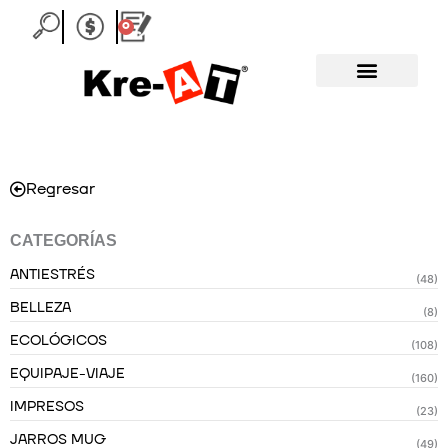
Ir
0
Carrito
al
contenido
Regresar
CATEGORÍAS
ANTIESTRÉS
(48)
BELLEZA
(8)
ECOLÓGICOS
(108)
EQUIPAJE-VIAJE
(160)
IMPRESOS
(23)
JARROS MUG
(49)