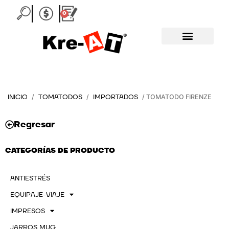
Ir
0
Carrito
al
contenido
INICIO
TOMATODOS
IMPORTADOS
/
/
/ TOMATODO FIRENZE
Regresar
CATEGORÍAS DE PRODUCTO
ANTIESTRÉS
EQUIPAJE-VIAJE
IMPRESOS
JARROS MUG