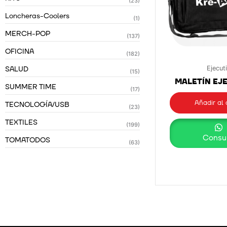
(23)
Loncheras-Coolers
(1)
MERCH-POP
(137)
OFICINA
(182)
SALUD
Ejecut
(15)
MALETÍN EJ
SUMMER TIME
(17)
Añadir al 
TECNOLOGÍA/USB
(23)
TEXTILES
(199)
Consul
TOMATODOS
(63)