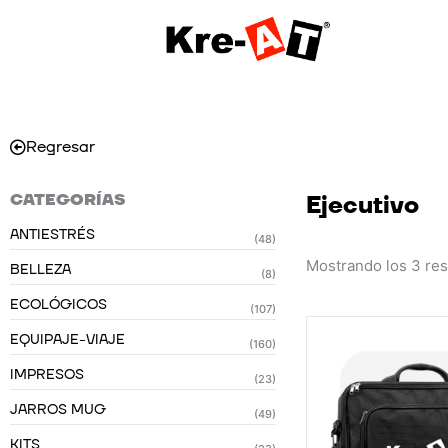
Ir
al
contenido
Regresar
CATEGORÍAS
Ejecutivo
ANTIESTRÉS
(48)
Mostrando los 3 re
BELLEZA
(8)
ECOLÓGICOS
(107)
EQUIPAJE-VIAJE
(160)
IMPRESOS
(23)
JARROS MUG
(49)
KITS