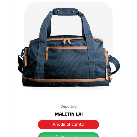
Deportivo
MALETIN LAI
Añadir al carrito