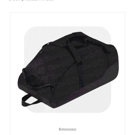
Bolsos(as)