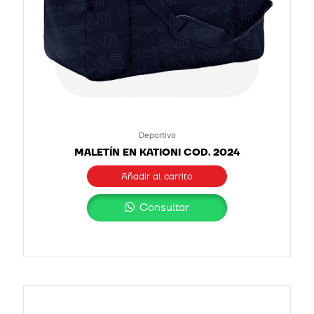
Deportivo
MALETÍN EN KATIONI COD. 2024
Añadir al carrito
Consultar