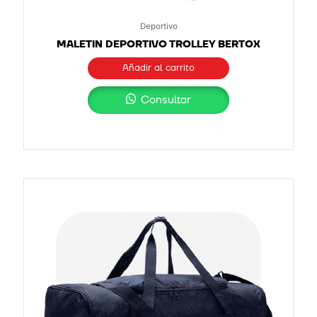
Deportivo
MALETIN DEPORTIVO TROLLEY BERTOX
Añadir al carrito
Consultar