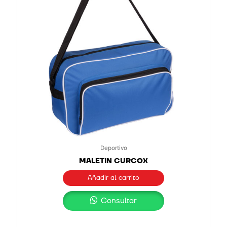
Deportivo
MALETIN CURCOX
Añadir al carrito
Consultar