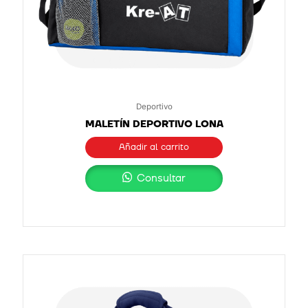
Deportivo
MALETÍN DEPORTIVO LONA
Añadir al carrito
Consultar