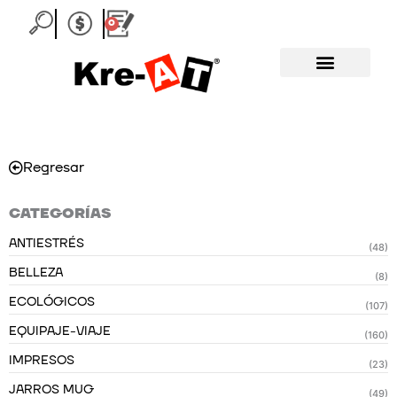
Ir
0
Carrito
al
contenido
Regresar
CATEGORÍAS
ANTIESTRÉS
(48)
BELLEZA
(8)
ECOLÓGICOS
(107)
EQUIPAJE-VIAJE
(160)
IMPRESOS
(23)
JARROS MUG
(49)