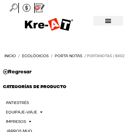
Ir
0
Carrito
al
contenido
INICIO
ECOLÓGICOS
PORTA NOTAS
/
/
/ PORTANOTAS / BX02
Regresar
CATEGORÍAS DE PRODUCTO
ANTIESTRÉS
EQUIPAJE-VIAJE
IMPRESOS
JARROS MUG