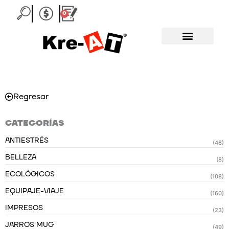
Ir
0
Carrito
al
contenido
Regresar
CATEGORÍAS
ANTIESTRÉS
(48)
BELLEZA
(8)
ECOLÓGICOS
(108)
EQUIPAJE-VIAJE
(160)
IMPRESOS
(23)
JARROS MUG
(49)