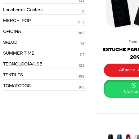
(23)
Loncheras-Coolers
(1)
MERCH-POP
(137)
OFICINA
(182)
SALUD
Fund
(15)
ESTUCHE PAR
SUMMER TIME
(17)
20
TECNOLOGÍA/USB
(23)
Añadir al 
TEXTILES
(199)
TOMATODOS
(63)
Consul