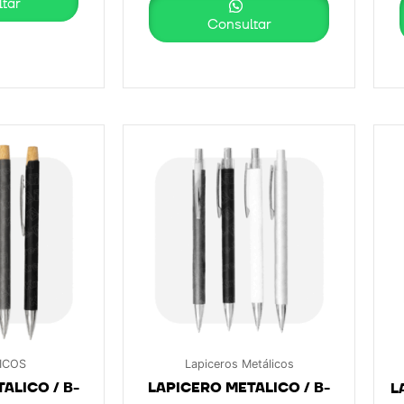
tar
Consultar
ICOS
Lapiceros Metálicos
ALICO / B-
LAPICERO METALICO / B-
L