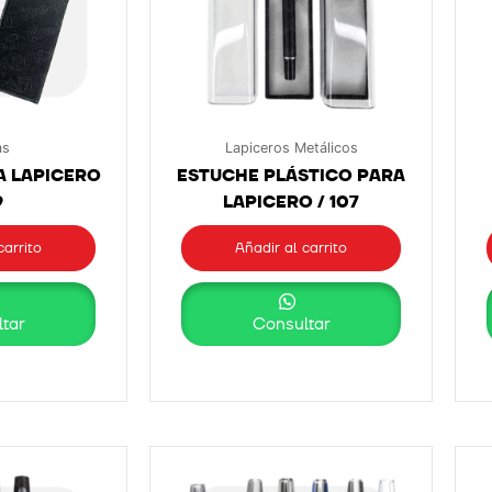
as
Lapiceros Metálicos
A LAPICERO
ESTUCHE PLÁSTICO PARA
9
LAPICERO / 107
carrito
Añadir al carrito
tar
Consultar