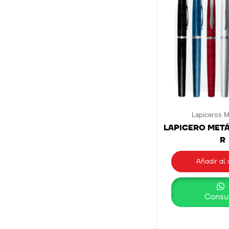
Lapiceros M
LAPICERO METÁ
R
Añadir al 
Consul