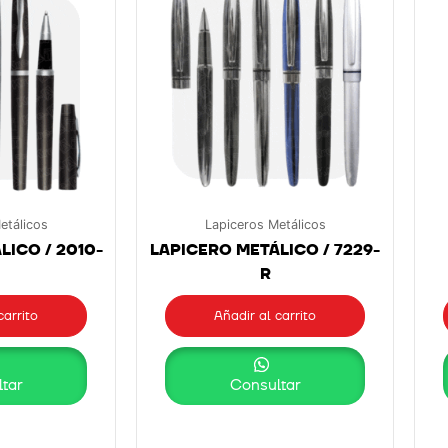
etálicos
Lapiceros Metálicos
LICO / 2010-
LAPICERO METÁLICO / 7229-
R
carrito
Añadir al carrito
tar
Consultar