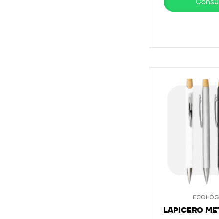
Consul
ECOLÓG
LAPICERO MET