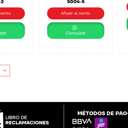
-2
5006-5
carrito
Añadir al carrito
tar
Consultar
→
MÉTODOS DE PA