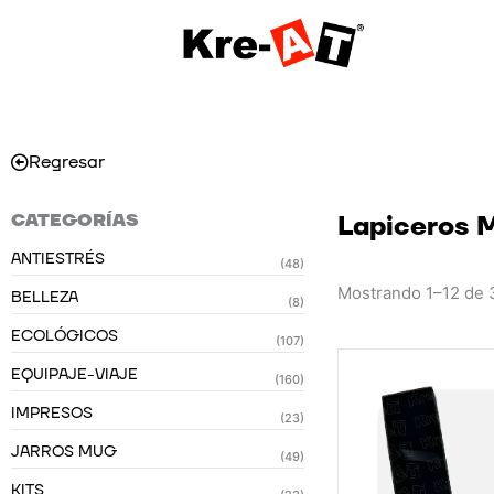
Ir
al
contenido
Regresar
CATEGORÍAS
Lapiceros 
ANTIESTRÉS
(48)
Mostrando 1–12 de 
BELLEZA
(8)
ECOLÓGICOS
(107)
EQUIPAJE-VIAJE
(160)
IMPRESOS
(23)
JARROS MUG
(49)
KITS