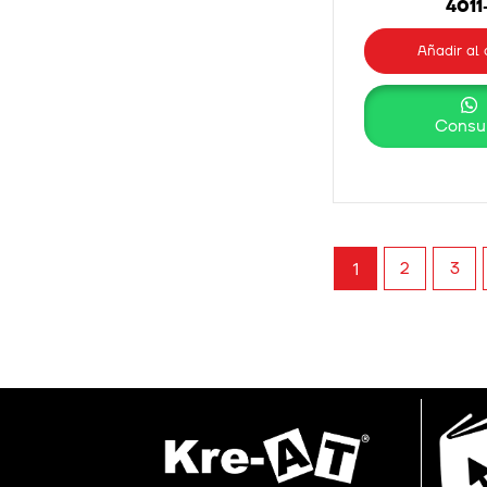
4011
Añadir al 
Consul
2
3
1