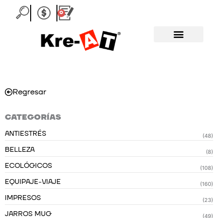
Ir
0
Carrito
al
contenido
Regresar
CATEGORÍAS
ANTIESTRÉS
(48)
BELLEZA
(8)
ECOLÓGICOS
(108)
EQUIPAJE-VIAJE
(160)
IMPRESOS
(23)
JARROS MUG
(49)