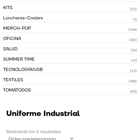
KITS
(23)
Loncheras-Coolers
(1)
MERCH-POP
(144)
OFICINA
(181)
SALUD
(15)
SUMMER TIME
(17)
TECNOLOGÍA/USB
(23)
TEXTILES
(199)
TOMATODOS
(63)
Uniforme Industrial
Mostrando los 4 resultados