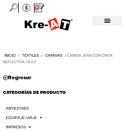
Ir
0
Carrito
al
contenido
INICIO
TEXTILES
CAMISAS
/
/
/ CAMISA JEAN CON CINTA
REFLECTIVA 14 OZ
Regresar
CATEGORÍAS DE PRODUCTO
ANTIESTRÉS
EQUIPAJE-VIAJE
IMPRESOS