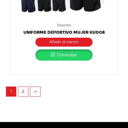
Deportes
UNIFORME DEPORTIVO MUJER KUD08
Añadir al carrito
Consultar
2
→
1