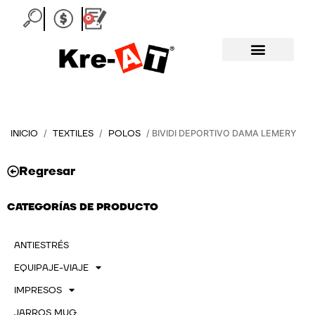
Ir
0
Carrito
al
contenido
INICIO
TEXTILES
POLOS
/
/
/ BIVIDI DEPORTIVO DAMA LEMERY
Regresar
CATEGORÍAS DE PRODUCTO
ANTIESTRÉS
EQUIPAJE-VIAJE
IMPRESOS
JARROS MUG