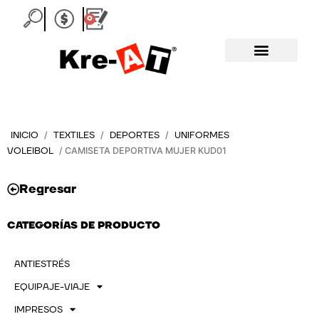
Ir
0
Carrito
al
contenido
INICIO
TEXTILES
DEPORTES
UNIFORMES
/
/
/
VOLEIBOL
/ CAMISETA DEPORTIVA MUJER KUD01
Regresar
CATEGORÍAS DE PRODUCTO
ANTIESTRÉS
EQUIPAJE-VIAJE
IMPRESOS