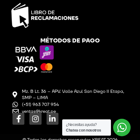
MÉTODOS DE PAGO
Mz. B Lt. 36 – APV. Valle Azul San Diego II Etapa,
SMP – LIMA
(+51) 963 707 954
ventas@kreat.pe
F
I
L
a
n
i
¿Necesitas ayuda?
c
s
n
Chatea con nosotros
© Todos los derechos reservados KREAT 2026