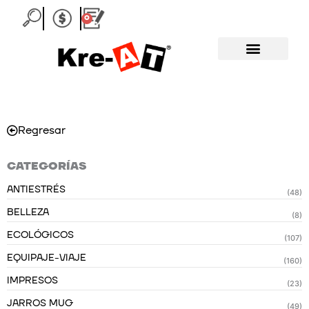
Ir
0
Carrito
al
contenido
Regresar
CATEGORÍAS
ANTIESTRÉS
(48)
BELLEZA
(8)
ECOLÓGICOS
(107)
EQUIPAJE-VIAJE
(160)
IMPRESOS
(23)
JARROS MUG
(49)