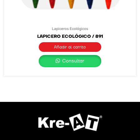
Lapiceros Ecológicos
LAPICERO ECOLÓGICO / 891
Añadir al carrito
Consultar