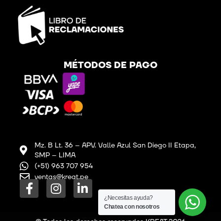
MÉTODOS DE PAGO
Mz. B Lt. 36 – APV. Valle Azul San Diego II Etapa,
SMP – LIMA
(+51) 963 707 954
ventas@kreat.pe
F
I
L
a
n
i
¿Necesitas ayuda?
c
s
n
Chatea con nosotros