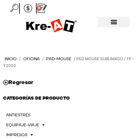
Ir
0
Carrito
al
contenido
INICIO
OFICINA
PAD-MOUSE
/
/
/ PAD MOUSE SUBLIMADO / FP -
Y2020
Regresar
CATEGORÍAS DE PRODUCTO
ANTIESTRÉS
EQUIPAJE-VIAJE
IMPRESOS