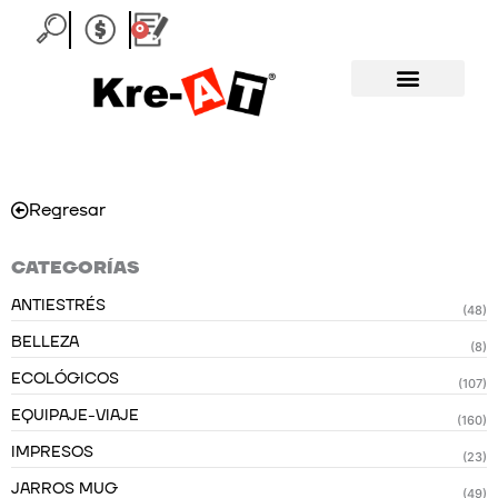
Ir
0
Carrito
al
contenido
Regresar
CATEGORÍAS
ANTIESTRÉS
(48)
BELLEZA
(8)
ECOLÓGICOS
(107)
EQUIPAJE-VIAJE
(160)
IMPRESOS
(23)
JARROS MUG
(49)