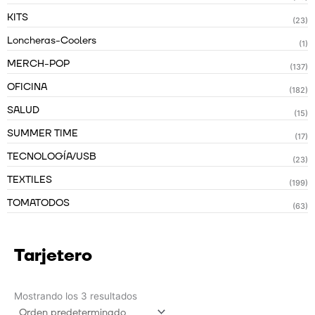
KITS
(23)
Loncheras-Coolers
(1)
MERCH-POP
(137)
OFICINA
(182)
SALUD
(15)
SUMMER TIME
(17)
TECNOLOGÍA/USB
(23)
TEXTILES
(199)
TOMATODOS
(63)
Tarjetero
Mostrando los 3 resultados