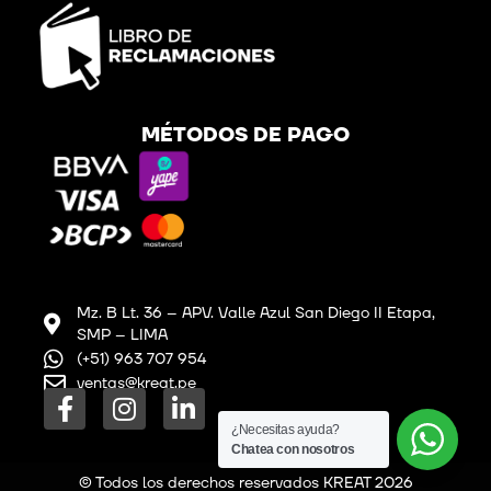
MÉTODOS DE PAGO
Mz. B Lt. 36 – APV. Valle Azul San Diego II Etapa,
SMP – LIMA
(+51) 963 707 954
ventas@kreat.pe
F
I
L
a
n
i
¿Necesitas ayuda?
c
s
n
Chatea con nosotros
e
t
k
© Todos los derechos reservados KREAT 2026