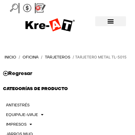
Ir
0
Carrito
al
contenido
INICIO
OFICINA
TARJETEROS
/
/
/ TARJETERO METAL TL-5015
Regresar
CATEGORÍAS DE PRODUCTO
ANTIESTRÉS
EQUIPAJE-VIAJE
IMPRESOS
JARROS MUG