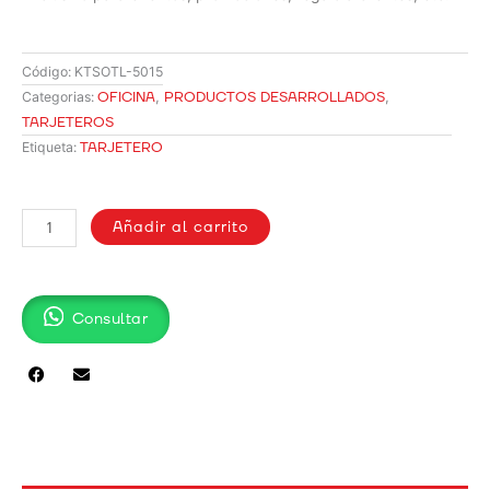
Código:
KTSOTL-5015
OFICINA
,
PRODUCTOS DESARROLLADOS
,
Categorias:
TARJETEROS
TARJETERO
Etiqueta:
TARJETERO
METAL
Añadir al carrito
TL-
5015
cantidad
Consultar