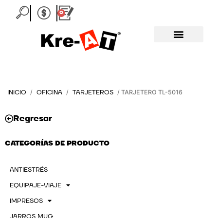
Ir
0
Carrito
al
contenido
INICIO
OFICINA
TARJETEROS
/
/
/ TARJETERO TL-5016
Regresar
CATEGORÍAS DE PRODUCTO
ANTIESTRÉS
EQUIPAJE-VIAJE
IMPRESOS
JARROS MUG